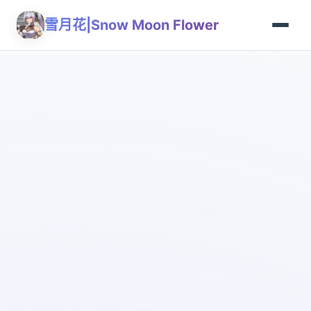
雪月花|Snow Moon Flower