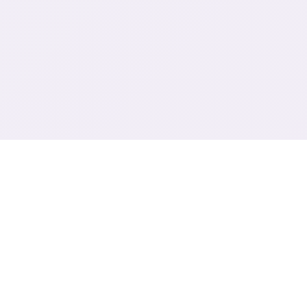
🚼 游戏简介