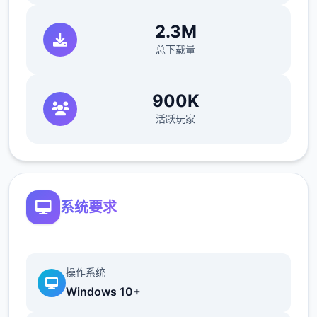
仗剑传说更新
2.3M
总下载量
1.1.0 (152984)2025/09/11
羽之国内容即将于S2渊虹邂羽结束后开启!
900K
一一数百年前,混沌侵袭了高天之上的辉煌之
活跃玩家
国。
黑暗笼罩万物,英杰们燃烧生命,筑起最后的壁
垒..
系统要求
命运之子啊,请为世间带来希冀的光芒吧。
----------------------------------------------
----------
操作系统
Windows 10+
【羽之国新增内容】