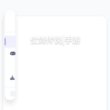
⚙️ 热门推荐
仗剑传说|手游
亚服,最新版本下载
9.4
评分
2.3M
下载