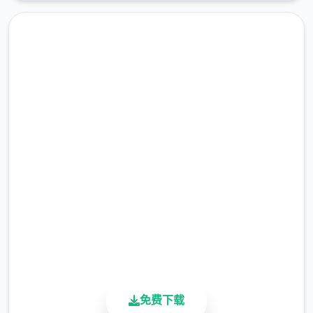
游戏由厦门雷霆网络科技股份有限公司代理，
于2025年5月29日公测，支持Android 7.0以
上版本。
汉化版下载 仗剑传说|手游
完整版游戏，免费体验
2.3M+
总下载量
4.9/5
用户评分
900K+
活跃用户
它是一款以异世界为背景的MMORPG，注重
轻松愉快的冒险体验。
免费下载