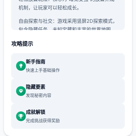
机制，让玩家可以轻松成长。
自由探索与社交：游戏采用竖屏2D探索模式，
包含隐藏任务、未知宝藏和丰富的世界地图。
无羁战斗与技能搭配：采用解放双手的自走式
攻略提示
战斗，支持百变技能搭配和随心转职。
新手指南
伙伴与幻兽：玩家可以邂逅各种伙伴，与幻兽
快速上手基础操作
结伴同游，并肩挑战神秘的圣兽。
游戏背景：
隐藏要素
发现秘密内容
成就解锁
完成挑战获得奖励