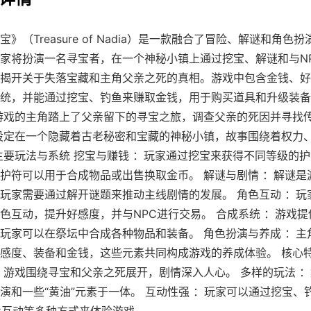
》（Treasure of Nadia）是一款融合了冒险、解谜和角色
家将扮演一名寻宝者，在一个神秘小镇上通过挖宝、解谜和与N
揭开关于失落宝藏和主角父亲之死的真相。游戏中包含金钱、好
统，并能通过挖宝、钓鱼来赚取金钱，用于购买道具和升级装备
游戏的主角踏上了父亲留下的寻宝之旅，调查父亲的死因并寻找
设定在一个隐藏着古老秘密和宝藏的神秘小镇，故事围绕着权力
主要玩法与系统 挖宝与赚钱 ：玩家通过挖宝来获得不同等级的
护符可以用于合成物品或出售换取金币。 解谜与剧情 ：解谜是
玩家需要通过解开谜题来推动主线剧情的发展。 角色互动 ：玩
色互动，提升好感度，并与NPC进行交易。 合成系统 ：游戏
玩家可以在祭坛中合成各种物品和装备。 角色扮演与养成 ：主
感度、装备和金钱，这些元素共同构成游戏的养成体验。 核心特
：游戏围绕寻宝和父亲之死展开，剧情深入人心。 多样的玩法 
演和一些“黄油”元素于一体。 互动性强 ：玩家可以通过挖宝、
C互动等多种方式来体验游戏。