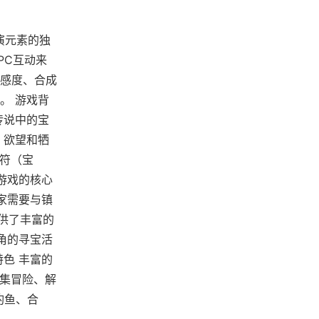
扮演元素的独
PC互动来
感度、合成
。 游戏背
传说中的宝
、欲望和牺
护符（宝
游戏的核心
家需要与镇
提供了丰富的
角的寻宝活
色 丰富的
：集冒险、解
钓鱼、合