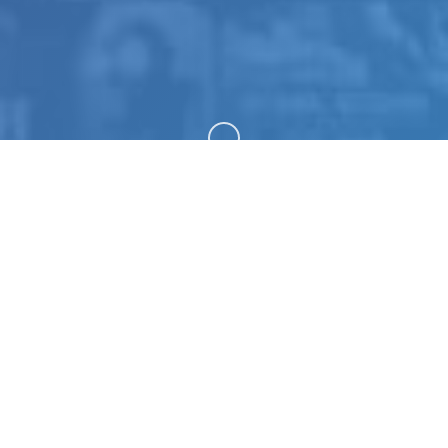
向下滚动
📌 游戏简介