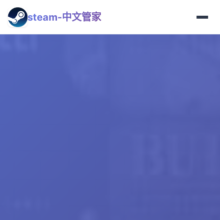
steam-中文管家