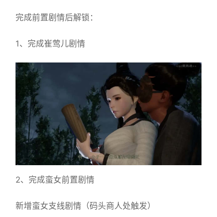
完成前置剧情后解锁：
1、完成崔莺儿剧情
2、完成蛮女前置剧情
新增蛮女支线剧情（码头商人处触发）