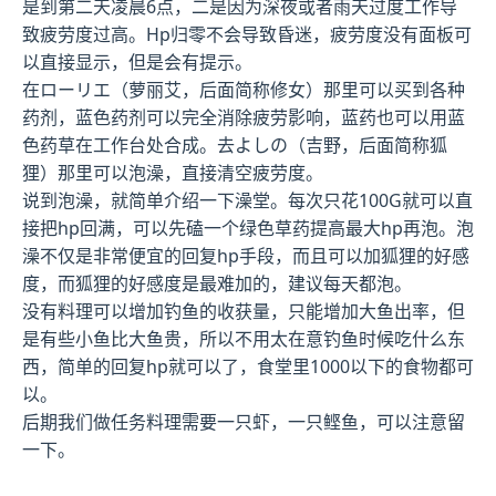
是到第二天凌晨6点，二是因为深夜或者雨天过度工作导
致疲劳度过高。Hp归零不会导致昏迷，疲劳度没有面板可
以直接显示，但是会有提示。
在ローリエ（萝丽艾，后面简称修女）那里可以买到各种
药剂，蓝色药剂可以完全消除疲劳影响，蓝药也可以用蓝
色药草在工作台处合成。去よしの（吉野，后面简称狐
狸）那里可以泡澡，直接清空疲劳度。
说到泡澡，就简单介绍一下澡堂。每次只花100G就可以直
接把hp回满，可以先磕一个绿色草药提高最大hp再泡。泡
澡不仅是非常便宜的回复hp手段，而且可以加狐狸的好感
度，而狐狸的好感度是最难加的，建议每天都泡。
没有料理可以增加钓鱼的收获量，只能增加大鱼出率，但
是有些小鱼比大鱼贵，所以不用太在意钓鱼时候吃什么东
西，简单的回复hp就可以了，食堂里1000以下的食物都可
以。
后期我们做任务料理需要一只虾，一只鲣鱼，可以注意留
一下。