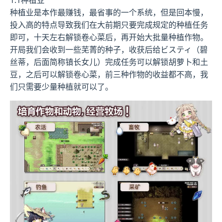
1.1种植业
种植业是本作最赚钱，最省事的一个系统，但是回本慢，
投入高的特点导致我们在大前期只要完成规定的种植任务
即可，十天左右解锁卷心菜后，再开始大批量种植作物。
开局我们会收到一些芜菁的种子，收获后给ビスティ（碧
丝蒂，后面简称镇长女儿）完成任务可以解锁胡萝卜和土
豆，之后可以解锁卷心菜，前三种作物的收益都不高，我
们只需要少量种植就可以了。