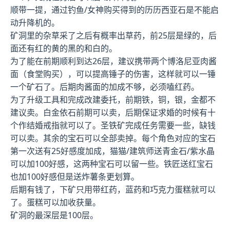
顺带一提，通过钓鱼/女神购买得到的历历西亚石是不能启
动升降机的。
矿洞里的杂草采了之后有概率出草药，前25层是绿的，后
面还有红的黄的黑的和白的。
为了能在前期顺利到达26层，建议携带两个博洛尼亚肉酱
面（食堂购买），可以提高锤子的伤害，这样就可以一锤
一个矿石了。后期肉酱面的加成不够，必须嗑红药。
为了升级工具和完成改建委托，前期铁，铜，银，金都不
建议卖。白金依石前期可以卖，后期保证求婚的时候有十
个作结婚戒指就可以了。圣铁矿完成任务需要一些，缺钱
可以卖。其余的宝石可以全部卖掉。每个角色对应的宝石
第一次送有25好感度加成，猫猫/建筑师送青金石/紫水晶
可以加100好感，这两种宝石可以留一些。铁匠送红宝石
也加100好感但是送炸薯条更划算。
后期有钱了，下矿只用带红药，蓝药和巧克力蛋糕就可以
了。蛋糕可以加收获量。
矿洞的最深层是100层。