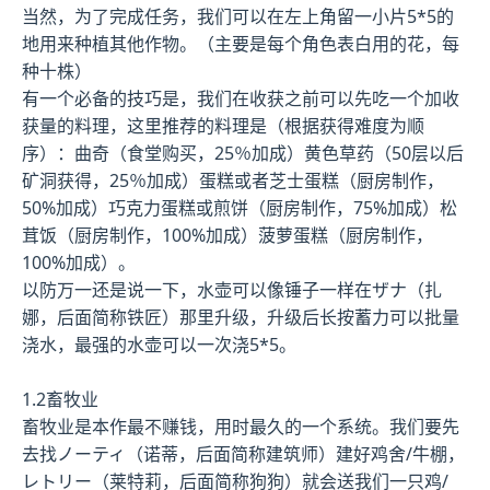
当然，为了完成任务，我们可以在左上角留一小片5*5的
地用来种植其他作物。（主要是每个角色表白用的花，每
种十株）
有一个必备的技巧是，我们在收获之前可以先吃一个加收
获量的料理，这里推荐的料理是（根据获得难度为顺
序）：曲奇（食堂购买，25％加成）黄色草药（50层以后
矿洞获得，25％加成）蛋糕或者芝士蛋糕（厨房制作，
50%加成）巧克力蛋糕或煎饼（厨房制作，75%加成）松
茸饭（厨房制作，100%加成）菠萝蛋糕（厨房制作，
100%加成）。
以防万一还是说一下，水壶可以像锤子一样在ザナ（扎
娜，后面简称铁匠）那里升级，升级后长按蓄力可以批量
浇水，最强的水壶可以一次浇5*5。
1.2畜牧业
畜牧业是本作最不赚钱，用时最久的一个系统。我们要先
去找ノーティ（诺蒂，后面简称建筑师）建好鸡舍/牛棚，
レトリー（莱特莉，后面简称狗狗）就会送我们一只鸡/