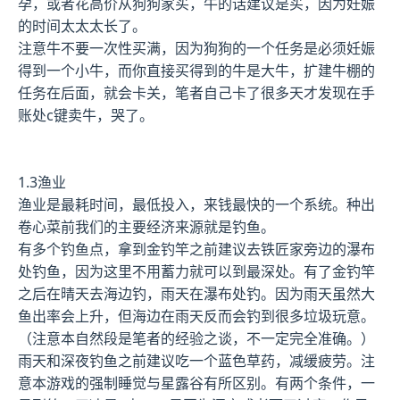
孕，或者花高价从狗狗家买，牛的话建议是买，因为妊娠
的时间太太太长了。
注意牛不要一次性买满，因为狗狗的一个任务是必须妊娠
得到一个小牛，而你直接买得到的牛是大牛，扩建牛棚的
任务在后面，就会卡关，笔者自己卡了很多天才发现在手
账处c键卖牛，哭了。
1.3渔业
渔业是最耗时间，最低投入，来钱最快的一个系统。种出
卷心菜前我们的主要经济来源就是钓鱼。
有多个钓鱼点，拿到金钓竿之前建议去铁匠家旁边的瀑布
处钓鱼，因为这里不用蓄力就可以到最深处。有了金钓竿
之后在晴天去海边钓，雨天在瀑布处钓。因为雨天虽然大
鱼出率会上升，但海边在雨天反而会钓到很多垃圾玩意。
（注意本自然段是笔者的经验之谈，不一定完全准确。）
雨天和深夜钓鱼之前建议吃一个蓝色草药，减缓疲劳。注
意本游戏的强制睡觉与星露谷有所区别。有两个条件，一